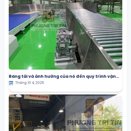
Băng tải và ảnh hưởng của nó đến quy trình vận
Tháng 10 4, 2025
hành trong nhà máy