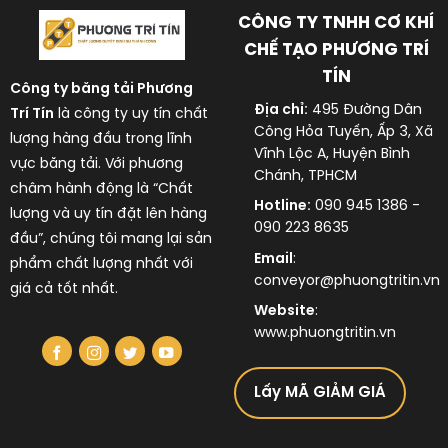
CÔNG TY TNHH CƠ KHÍ
CHẾ TẠO PHƯƠNG TRÍ
TÍN
Công ty băng tải
Phương
Địa chỉ:
495 Đường Dân
Trí Tín
là công ty uy tín chất
Công Hỏa Tuyến, Ấp 3, Xã
lượng hàng đầu trong lĩnh
Vĩnh Lộc A, Huyện Bình
vực
băng tải
. Với phương
Chánh, TPHCM
châm hành động là “Chất
Hotline:
090 945 1386 -
lượng và uy tín đặt lên hàng
090 223 8635
đầu”, chúng tôi mang lại sản
Email
:
phẩm chất lượng nhất với
conveyor@phuongtritin.vn
giá cả tốt nhất.
Website
:
www.phuongtritin.vn
Lấy MÃ GIẢM GIÁ