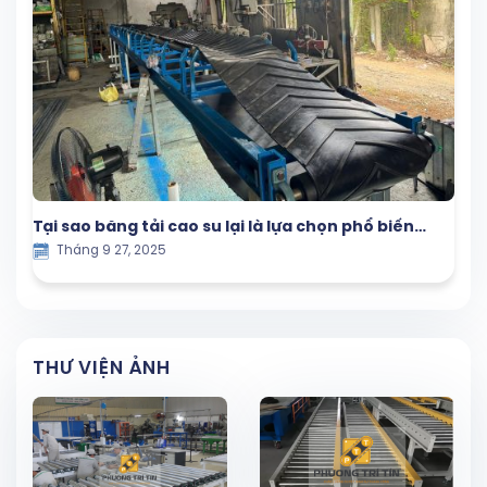
Tại sao băng tải cao su lại là lựa chọn phổ biến
Tháng 9 27, 2025
trong ngành công nghiệp
THƯ VIỆN ẢNH