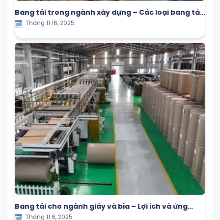
Băng tải trong ngành xây dựng – Các loại băng tải
Tháng 11 16, 2025
được sử dụng phổ biến
Băng tải cho ngành giấy và bìa – Lợi ích và ứng
Tháng 11 6, 2025
dụng