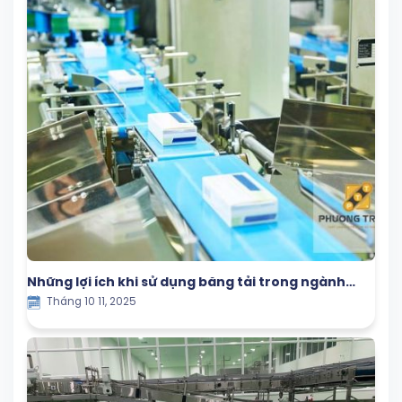
Những lợi ích khi sử dụng băng tải trong ngành
Tháng 10 11, 2025
đóng gói tự động