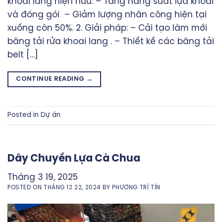
khoai lang hiện hữu. – Tăng nâng suất lựa khoai
và đóng gói – Giảm lượng nhân công hiện tại
xuống còn 50%. 2. Giải pháp: – Cải tạo làm mới
băng tải rửa khoai lang . – Thiết kế các băng tải
belt […]
CONTINUE READING
→
Posted in
Dự án
Dây Chuyền Lựa Cà Chua
Tháng 3 19, 2025
POSTED ON
THÁNG 12 22, 2024
BY
PHƯƠNG TRÍ TÍN