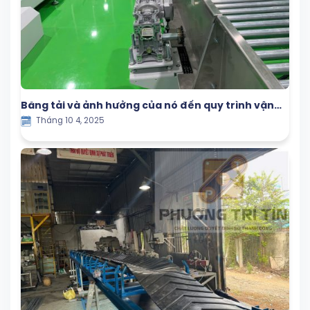
Băng tải và ảnh hưởng của nó đến quy trình vận
Tháng 10 4, 2025
hành trong nhà máy