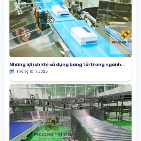
Những lợi ích khi sử dụng băng tải trong ngành
Tháng 10 11, 2025
đóng gói tự động