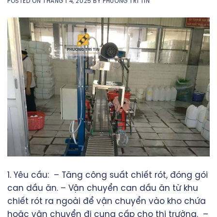
POSTED ON
THÁNG 1 4, 2025
BY
PHƯƠNG TRÍ TÍN
1. Yêu cầu: – Tăng công suất chiết rót, đóng gói
can dầu ăn. – Vận chuyển can dầu ăn từ khu
chiết rót ra ngoài để vận chuyển vào kho chứa
hoặc vận chuyển đi cung cấp cho thị trường. –