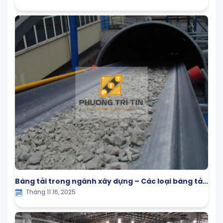
Băng tải trong ngành xây dựng – Các loại băng tải
Tháng 11 16, 2025
được sử dụng phổ biến