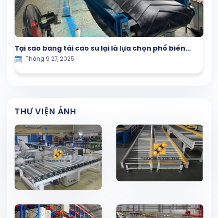
Tại sao băng tải cao su lại là lựa chọn phổ biến
Tháng 9 27, 2025
trong ngành công nghiệp
THƯ VIỆN ẢNH