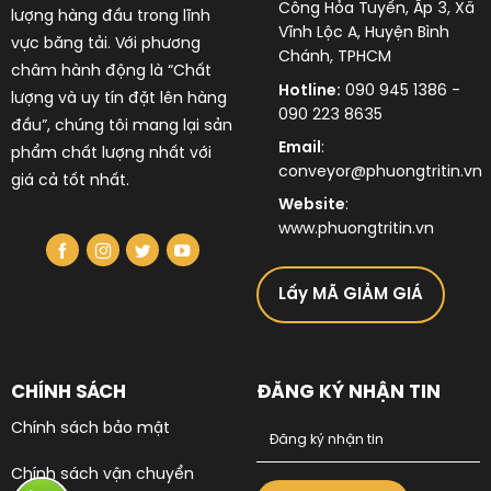
Công Hỏa Tuyến, Ấp 3, Xã
lượng hàng đầu trong lĩnh
Vĩnh Lộc A, Huyện Bình
vực
băng tải
. Với phương
Chánh, TPHCM
châm hành động là “Chất
Hotline:
090 945 1386 -
lượng và uy tín đặt lên hàng
090 223 8635
đầu”, chúng tôi mang lại sản
Email
:
phẩm chất lượng nhất với
conveyor@phuongtritin.vn
giá cả tốt nhất.
Website
:
www.phuongtritin.vn
Lấy MÃ GIẢM GIÁ
CHÍNH SÁCH
ĐĂNG KÝ NHẬN TIN
Chính sách bảo mật
Chính sách vận chuyển