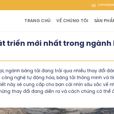
conveyor
TRANG CHỦ
VỀ CHÚNG TÔI
SẢN PHẨ
 triển mới nhất trong ngành 
ại, ngành băng tải đang trải qua nhiều thay đổi đá
ằng công nghệ tự động hóa, băng tải thông minh và
 viết này sẽ cung cấp cho bạn cái nhìn sâu sắc về 
 những thay đổi đang diễn ra và cách chúng có th