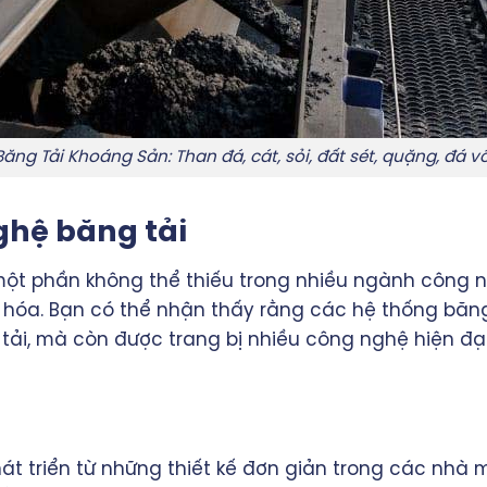
Băng Tải Khoáng Sản: Than đá, cát, sỏi, đất sét, quặng, đá vô
ghệ băng tải
ột phần không thể thiếu trong nhiều ngành công ng
 hóa. Bạn có thể nhận thấy rằng các hệ thống băn
tải, mà còn được trang bị nhiều công nghệ hiện đạ
át triển từ những thiết kế đơn giản trong các nhà