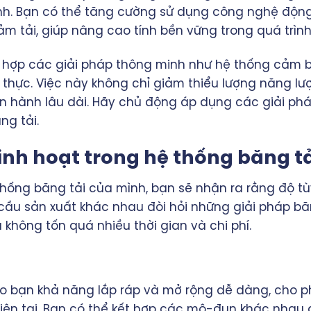
nh. Bạn có thể tăng cường sử dụng công nghệ động
ảm tải, giúp nâng cao tính bền vững trong quá trình
ch hợp các giải pháp thông minh như hệ thống cảm 
n thực. Việc này không chỉ giảm thiểu lượng năng l
vận hành lâu dài. Hãy chủ động áp dụng các giải p
ng tải.
linh hoạt trong hệ thống băng t
hống băng tải của mình, bạn sẽ nhận ra rằng độ tùy
cầu sản xuất khác nhau đòi hỏi những giải pháp bă
không tốn quá nhiều thời gian và chi phí.
 bạn khả năng lắp ráp và mở rộng dễ dàng, cho ph
 hiện tại. Bạn có thể kết hợp các mô-đun khác nha