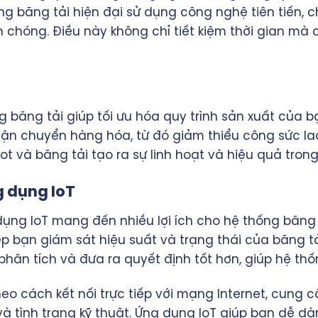
ống băng tải hiện đại sử dụng công nghệ tiên tiến, 
chóng. Điều này không chỉ tiết kiệm thời gian mà 
ng băng tải giúp tối ưu hóa quy trình sản xuất của 
 vận chuyển hàng hóa, từ đó giảm thiểu công sức l
t và băng tải tạo ra sự linh hoạt và hiệu quả trong 
 dụng IoT
ng IoT mang đến nhiều lợi ích cho hệ thống băng 
ép bạn giám sát hiệu suất và trạng thái của băng tả
hân tích và đưa ra quyết định tốt hơn, giúp hệ th
 cách kết nối trực tiếp với mạng Internet, cung cấ
 và tình trạng kỹ thuật. Ứng dụng IoT giúp bạn dễ d