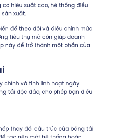
 cơ hiệu suất cao, hệ thống điều
 sản xuất.
biến để theo dõi và điều chỉnh mức
ượng tiêu thụ mà còn giúp doanh
háp này để trở thành một phần của
ải
 chỉnh và tính linh hoạt ngày
ng tải độc đáo, cho phép bạn điều
ép thay đổi cấu trúc của băng tải
u để tạo nên một hệ thống hoàn