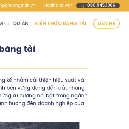
@phuongtritin.vn
Hotline tư vấn
090.945.1386
M
DỰ ÁN
KIẾN THỨC BĂNG TẢI
LIÊN HỆ
băng tải
ng kể nhằm cải thiện hiệu suất và
 tính bền vững đang dẫn dắt những
những xu hướng nổi bật trong ngành
ể ảnh hưởng đến doanh nghiệp của