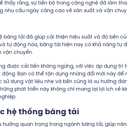
hể thấy rằng, sự tiến bộ trong công nghệ đã làm th
g nhu cầu ngày càng cao về sản xuất và vận chuy
 băng tải đã giúp cải thiện hiệu suất và độ bền của
và tự động hóa, băng tải hiện nay có khả năng tự đ
h vận chuyển.
g được cải tiến không ngừng, với việc áp dụng trí 
ạt động. Bạn có thể tận dụng những đổi mới này để
 sử dụng vật liệu nhẹ và bền cũng là xu hướng đáng
 Những phát triển này không chỉ mang lại lợi ích về
nghiệp.
c hệ thống băng tải
 hướng quan trọng trong ngành băng tải, giúp nân