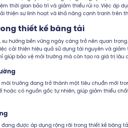
 kiệm thời gian bảo trì và giảm thiểu rủi ro. Việc áp
thiện sự linh hoạt và khả năng cạnh tranh trên th
ong thiết kế băng tải
, xu hướng bền vững ngày càng trở nên quan trọng.
iệc cải thiện hiệu quả sử dụng tài nguyên và giảm 
chỉ giúp bảo vệ môi trường mà còn tạo ra giá trị lâ
trường
i môi trường đang trở thành một tiêu chuẩn mới tron
chế hoặc có nguồn gốc tự nhiên, giúp giảm thiểu chấ
ợng
 đang được áp dụng rộng rãi trong thiết kế băng tả