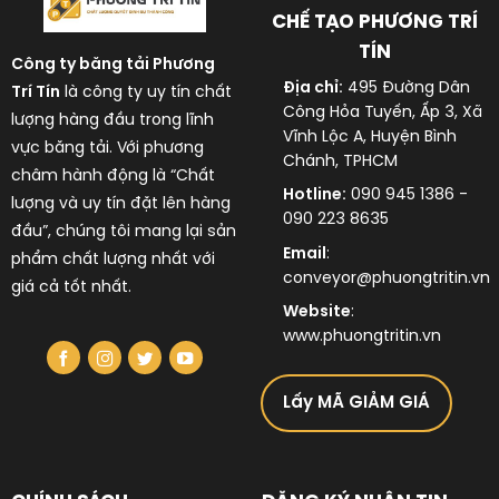
CHẾ TẠO PHƯƠNG TRÍ
TÍN
Công ty băng tải
Phương
Địa chỉ:
495 Đường Dân
Trí Tín
là công ty uy tín chất
Công Hỏa Tuyến, Ấp 3, Xã
lượng hàng đầu trong lĩnh
Vĩnh Lộc A, Huyện Bình
vực
băng tải
. Với phương
Chánh, TPHCM
châm hành động là “Chất
Hotline:
090 945 1386 -
lượng và uy tín đặt lên hàng
090 223 8635
đầu”, chúng tôi mang lại sản
Email
:
phẩm chất lượng nhất với
conveyor@phuongtritin.vn
giá cả tốt nhất.
Website
:
www.phuongtritin.vn
Lấy MÃ GIẢM GIÁ