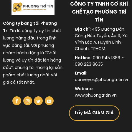
CÔNG TY TNHH CƠ KHÍ
CHẾ TẠO PHƯƠNG TRÍ
TÍN
Công ty băng tải
Phương
Địa chỉ:
495 Đường Dân
Trí Tín
là công ty uy tín chất
Công Hỏa Tuyến, Ấp 3, Xã
lượng hàng đầu trong lĩnh
Vĩnh Lộc A, Huyện Bình
vực
băng tải
. Với phương
Chánh, TPHCM
châm hành động là “Chất
Hotline:
090 945 1386 -
lượng và uy tín đặt lên hàng
090 223 8635
đầu”, chúng tôi mang lại sản
Email
:
phẩm chất lượng nhất với
conveyor@phuongtritin.vn
giá cả tốt nhất.
Website
:
www.phuongtritin.vn
Lấy MÃ GIẢM GIÁ