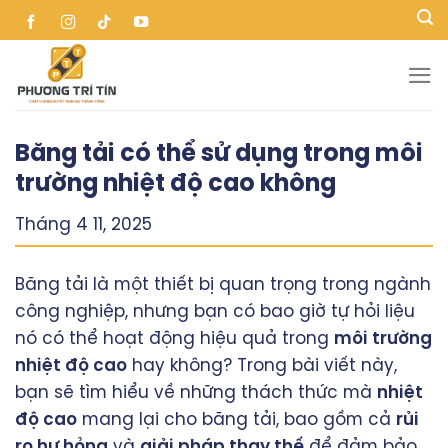
Skip
to
content
Băng tải có thể sử dụng trong môi
trường nhiệt độ cao không
Tháng 4 11, 2025
Băng tải là một thiết bị quan trọng trong ngành
công nghiệp, nhưng bạn có bao giờ tự hỏi liệu
nó có thể hoạt động hiệu quả trong
môi trường
nhiệt độ cao
hay không? Trong bài viết này,
bạn sẽ tìm hiểu về những thách thức mà
nhiệt
độ cao
mang lại cho băng tải, bao gồm cả
rủi
ro hư hỏng
và
giải pháp thay thế
để đảm bảo